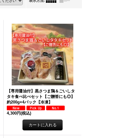
表示方法
:
【専用醤油付】黒さつま鶏＆ごいしタ
タキ食べ比べセット【ご贈答にも◎】
約200g×4パック【冷凍】
4,300円
(税込)