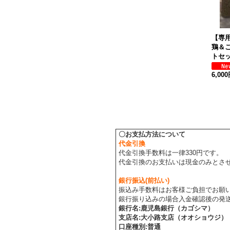
【専
鶏＆
トセ
6,00
〇お支払方法について
代金引換
代金引換手数料は一律330円です。
代金引換のお支払いは現金のみとさ
銀行振込(前払い)
振込み手数料はお客様ご負担でお願
銀行振り込みの場合入金確認後の発
銀行名
:
鹿児島銀行（カゴシマ）
支店名
:
大小路支店（オオショウジ）
口座種別
:
普通