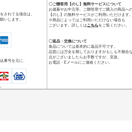
〇ご贈答用【のし】無料サービスについて
お歳暮やお中元等、ご贈答用でご購入の商品へ
をされてる場合は、
【のし】の無料サービスがご利用いただけます
をお願いします。
※商品によってはご利用いただけない場合も
ございます。詳しくは
こちら
をご覧ください。
〇
返品・交換について
食品については基本的に返品不可です。
品質には万全を期しておりますがもしも不都合
点がございましたらお手数ですが、至急、
込番号を元に、
お電話・Eメールにご連絡ください。
。