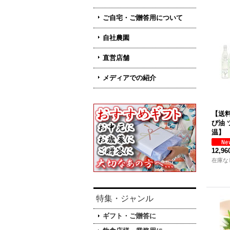
ご自宅・ご贈答用について
自社農園
直営店舗
メディアでの紹介
【送
び油 
温】
12,9
在庫な
特集・ジャンル
ギフト・ご贈答に