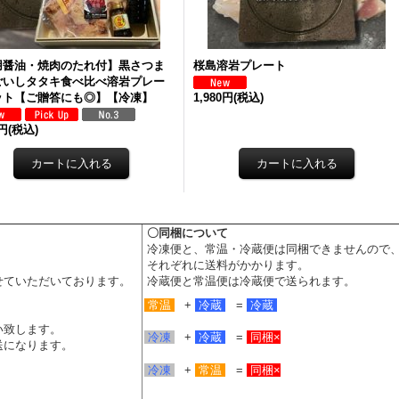
用醤油・焼肉のたれ付】黒さつま
桜島溶岩プレート
ごいしタタキ食べ比べ溶岩プレー
ット【ご贈答にも◎】【冷凍】
1,980円
(税込)
0円
(税込)
〇同梱について
冷凍便と、常温・冷蔵便は同梱できませんので
それぞれに送料がかかります。
せていただいております。
冷蔵便と常温便は冷蔵便で送られます。
常温
+
冷蔵
=
冷蔵
い致します。
冷凍
+
冷蔵
=
同梱
×
送になります。
冷凍
+
常温
=
同梱×