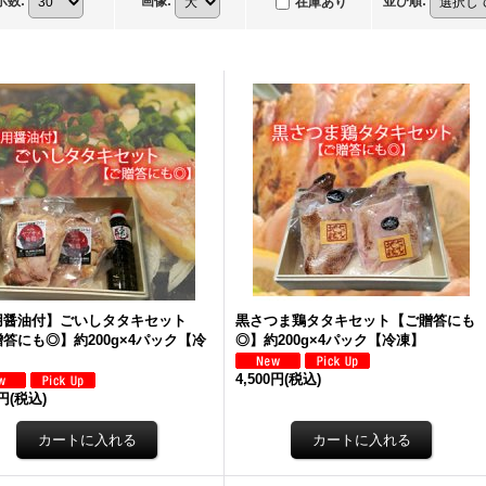
示数
:
画像
:
並び順
:
在庫あり
用醤油付】ごいしタタキセット
黒さつま鶏タタキセット【ご贈答にも
答にも◎】約200g×4パック【冷
◎】約200g×4パック【冷凍】
4,500円
(税込)
0円
(税込)