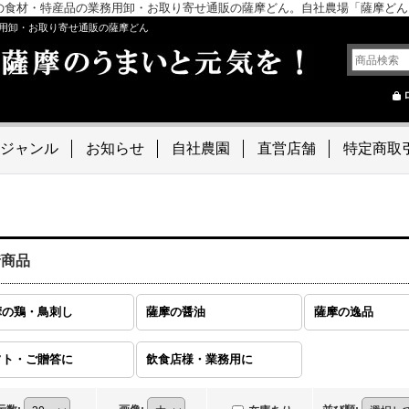
の食材・特産品の業務用卸・お取り寄せ通販の薩摩どん。自社農場「薩摩ど
用卸・お取り寄せ通販の薩摩どん
ジャンル
お知らせ
自社農園
直営店舗
特定商取
着商品
摩の鶏・鳥刺し
薩摩の醤油
薩摩の逸品
フト・ご贈答に
飲食店様・業務用に