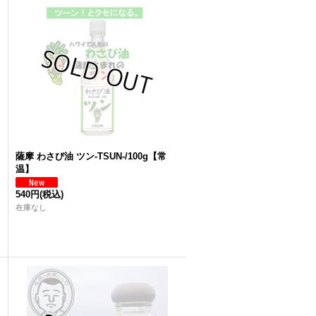
薩摩 わさび油 ツン-TSUN-/100g【常
温】
540円
(税込)
在庫なし