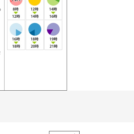
の
。
な