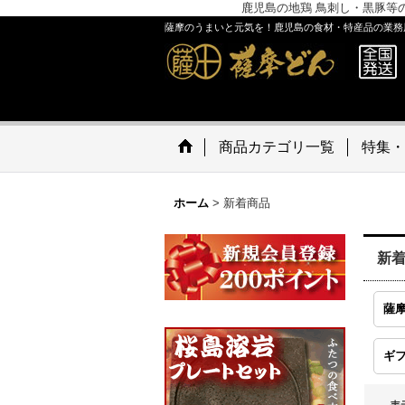
鹿児島の地鶏 鳥刺し・黒豚等
薩摩のうまいと元気を！鹿児島の食材・特産品の業務
商品カテゴリ一覧
特集・
ホーム
>
新着商品
新
薩
ギ