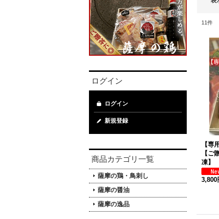
表
11
件
ログイン
ログイン
新規登録
【専
【ご贈
商品カテゴリ一覧
凍】
薩摩の鶏・鳥刺し
3,80
薩摩の醤油
薩摩の逸品