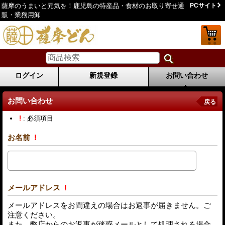
薩摩のうまいと元気を！鹿児島の特産品・食材のお取り寄せ通
PCサイト
販・業務用卸
ログイン
新規登録
お問い合わせ
お問い合わせ
戻る
!
: 必須項目
お名前
!
メールアドレス
!
メールアドレスをお間違えの場合はお返事が届きません。ご
注意ください。
また、弊店からのお返事が迷惑メールとして処理される場合