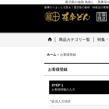
鹿児島の地鶏 鳥刺し・黒豚等
薩摩のうまいと元気を！鹿児島の食材・特産品の業務
商品カテゴリ一覧
特集・
ホーム
>
お客様登録
お客様登録
STEP 1
お客様情報の入力
*
必須入力項目