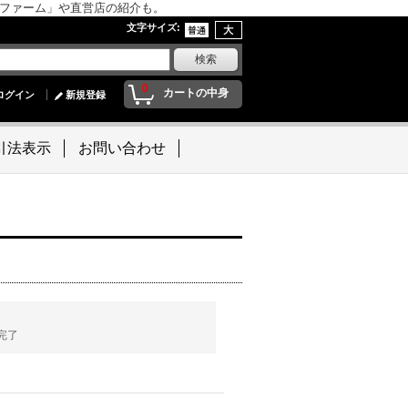
んファーム」や直営店の紹介も。
文字サイズ
:
0
カートの中身
ログイン
新規登録
引法表示
お問い合わせ
完了