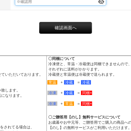
〇同梱について
冷凍便と、常温・冷蔵便は同梱できませんので
それぞれに送料がかかります。
せていただいております。
冷蔵便と常温便は冷蔵便で送られます。
常温
+
冷蔵
=
冷蔵
い致します。
冷凍
+
冷蔵
=
同梱
×
送になります。
冷凍
+
常温
=
同梱×
〇ご贈答用【のし】無料サービスについて
お歳暮やお中元等、ご贈答用でご購入の商品へ
をされてる場合は、
【のし】の無料サービスがご利用いただけます