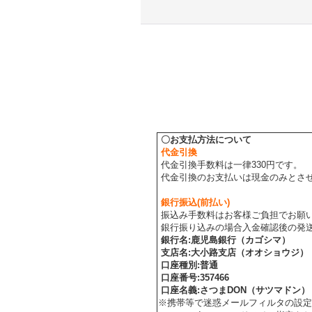
〇お支払方法について
代金引換
代金引換手数料は一律330円です。
代金引換のお支払いは現金のみとさ
銀行振込(前払い)
振込み手数料はお客様ご負担でお願
銀行振り込みの場合入金確認後の発
銀行名
:
鹿児島銀行（カゴシマ）
支店名
:
大小路支店（オオショウジ）
口座種別
:
普通
口座番号
:
357466
口座名義
:
さつまDON（サツマドン）
※携帯等で迷惑メールフィルタの設定