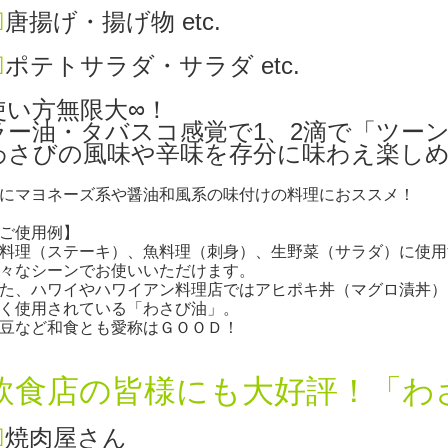
☑
唐揚げ・揚げ物 etc.
☑
ポテトサラダ・サラダ etc.
使い方無限大∞！
ラー油・タバスコ感覚で1、2滴で「ツー
わさびの風味や辛味を存分に味わえ楽しめ
にマヨネーズ系や醤油和風系の味付けの料理におススメ！
ご使用例】
料理（ステーキ）、魚料理（刺身）、生野菜（サラダ）に使用
々なシーンでお使いいただけます。
た、ハワイやハワイアン料理店ではアヒポキ丼（マグロ漬丼）
く使用されている「わさび油」。
豆など和食とも愛称はＧＯＯＤ！
飲食店の皆様にも大好評！「わ
☑
焼肉屋さん