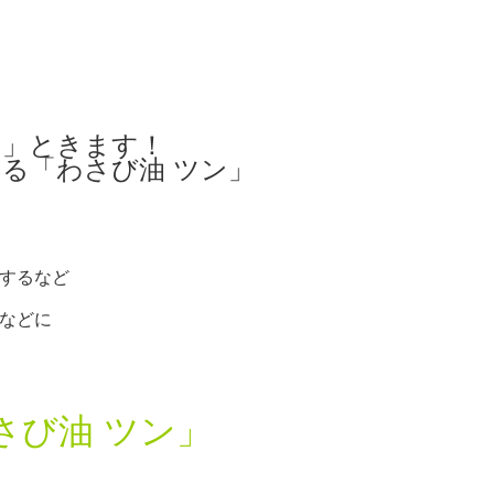
ン」ときます！
る「わさび油 ツン」
するなど
などに
さび油 ツン」