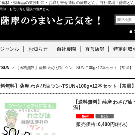
の食材・特産品の業務用卸・お取り寄せ通販の薩摩どん。自社農場「薩摩ど
用卸・お取り寄せ通販の薩摩どん
ジャンル
お知らせ
自社農園
直営店舗
特定商取
SUN-
>
【送料無料】薩摩 わさび油 ツン-TSUN-/100g×12本セット【常温】
料無料】薩摩 わさび油 ツン-TSUN-/100g×12本セット【常温
【送料無料】薩摩 わさび油 ツン
温】
販売価格
:
6,480円
(税込)