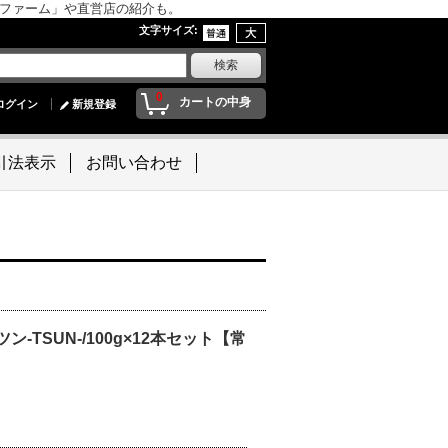
んファーム」や直営店の紹介も。
文字サイズ
:
0
カートの中身
ログイン
新規登録
引法表示
お問い合わせ
】
-TSUN-/100g×12本セット【常