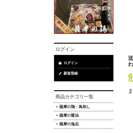
ログイン
ログイン
わ
新規登録
商品カテゴリ一覧
薩摩の鶏・鳥刺し
薩摩の醤油
薩摩の逸品