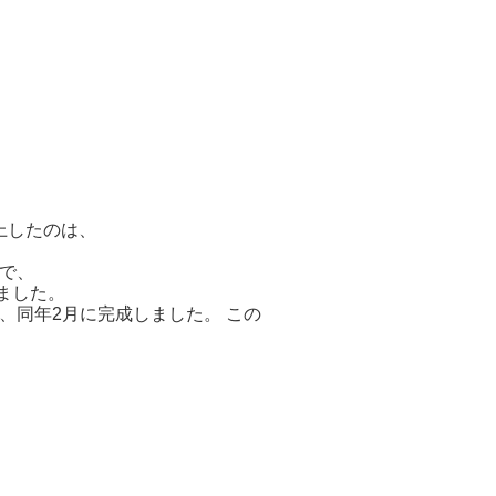
上したのは、
で、
ました。
、同年2月に完成しました。
この
】