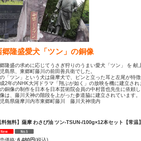
西郷隆盛愛犬「ツン」の銅像
郷隆盛の求めに応じてうさぎ狩りのうまい愛犬「ツン」 を
献
児島県、東郷町藤川の前田善兵衛でした。
の「ツン」という犬は薩摩犬で、ピンと立った耳と左尾が特徴
成2年のNHK大河ドラマ「翔ぶが如く」の放映を機に建立され
の銅像の制作を日本を日本芸術院会員の中村晋也先生に依頼し
像は、藤川天神の階段を上がった参道脇に建立されています。
児島県薩摩川内市東郷町藤川 藤川天神境内
料無料】薩摩 わさび油 ツン-TSUN-/100g×12本セット【常温
売価格
:
6,480円
(税込)