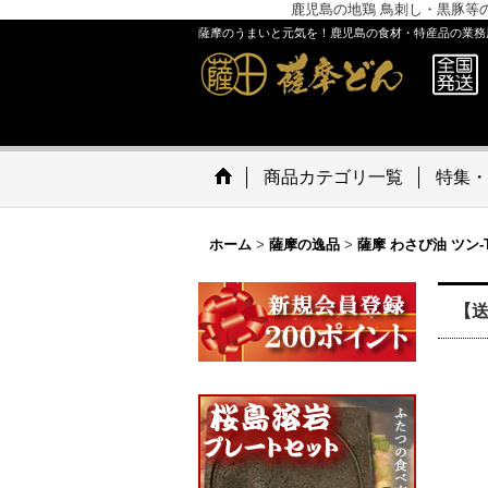
鹿児島の地鶏 鳥刺し・黒豚等
薩摩のうまいと元気を！鹿児島の食材・特産品の業務
商品カテゴリ一覧
特集・
ホーム
>
薩摩の逸品
>
薩摩 わさび油 ツン-T
【送