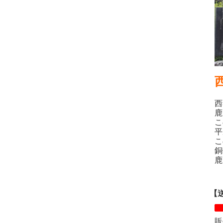
西
鹿
こ
平
こ
銅
鹿
【送
販