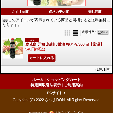
おすすめ順
価格の安い順
売れ筋順
このアイコンが表示されている商品と同梱すると送料無料に
なります。
表示件数
:
鹿児島 元祖 鳥刺し醤油 極とろ/360ml【常温】
540円
(税込)
(1件/1件)
ホーム
|
ショッピングカート
特定商取引法表示
|
ご利用案内
PCサイト
Copyright (C) 2022 さつまDON. All Rights Reserved.