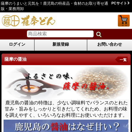
薩摩のうまいと元気を！鹿児島の特産品・食材のお取り寄せ通
PCサイト
販・業務用卸
ログイン
新規登録
お問い合わせ
薩摩の醤油
一覧
鹿児島の醤油の特徴は、少ない調味料でバランスのとれた
甘み・旨みをしっかりと引きだしてくれため、お料理の味
を調えやすく、いろいろなお料理にお使いいただけます。