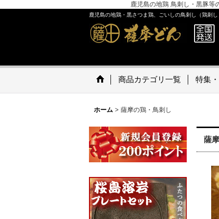
鹿児島の地鶏 鳥刺し・黒豚等
鹿児島の地鶏・黒さつま鶏、ごいしの鳥刺し（鶏刺し
商品カテゴリ一覧
特集・
ホーム
>
薩摩の鶏・鳥刺し
薩