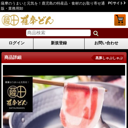
薩摩のうまいと元気を！鹿児島の特産品・食材のお取り寄せ通
PCサイト
販・業務用卸
ログイン
新規登録
お問い合わせ
商品詳細
黒豚しゃぶしゃぶ