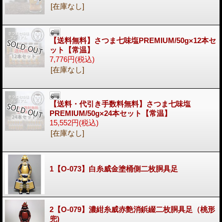
[在庫なし]
【送料無料】さつま七味塩PREMIUM/50g×12本セ
ット【常温】
7,776円
(税込)
[在庫なし]
【送料・代引き手数料無料】さつま七味塩
PREMIUM/50g×24本セット【常温】
15,552円
(税込)
[在庫なし]
1【O-073】白糸威金塗桶側二枚胴具足
2【O-079】濃紺糸威赤艶消鋲綴二枚胴具足（桃形
兜)