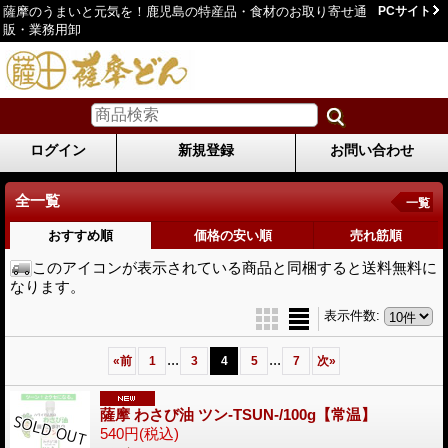
薩摩のうまいと元気を！鹿児島の特産品・食材のお取り寄せ通
PCサイト
販・業務用卸
ログイン
新規登録
お問い合わせ
全一覧
一覧
おすすめ順
価格の安い順
売れ筋順
このアイコンが表示されている商品と同梱すると送料無料に
なります。
表示件数
:
...
...
«
前
1
3
4
5
7
次
»
薩摩 わさび油 ツン-TSUN-/100g【常温】
540円
(税込)